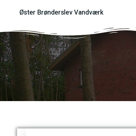
Videre
til
Øster Brønderslev Vandværk
indhold