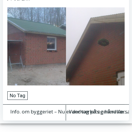
No Tag
Indlægsnavigation
Indlægsnav
Vandværkets generalforsaml
Info. om byggeriet – Nu er der tag på og håndværkere er igang.