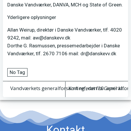
Danske Vandværker, DANVA, MCH og State of Green.
Yderligere oplysninger
Allan Weirup, direktør i Danske Vandværker, tlf. 4020
9242, mail: aw@danskevv.dk
Dorthe G. Rasmussen, pressemedarbejder i Danske
Vandværker, tlf. 2670 7106 mail: dr@danskevv.dk
No Tag
Indlægsnavigation
Indlægsnav
Kort referat fra Generalfor
Vandværkets generalforsamling , den 20. april kl. 19.30 i Samlingshuset Ø. Brønderslev
Kontakt