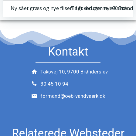
Indlægsnavigation
Indlægsnav
Til forbrugerne i Ø. Brønd
Ny sået græs og nye fliser lagt ved den nye Vandværks tilbygning.
Kontakt
Taksvej 10, 9700 Brønderslev
30 45 10 94
formand@oeb-vandvaerk.dk
Relaterede Websteder