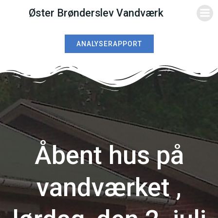
Videre
Øster Brønderslev Vandværk
til
indhold
ANALYSERAPPORT
Åbent hus på
vandværket ,