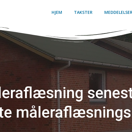
HJEM
TAKSTER
MEDDELELSE
eraflæsning senes
te måleraflæsnings