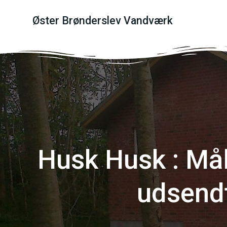
Videre
til
Øster Brønderslev Vandværk
indhold
Husk Husk : Mål
udsend