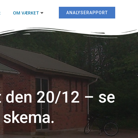
R
OM VÆRKET
ANALYSERAPPORT
t den 20/12 – se
 skema.