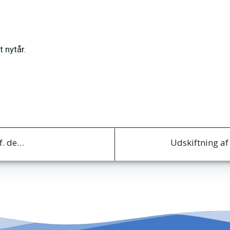
 nytår.
Indlægsnav
Nøgletal fra årsrapport 2019 fremlagt ved Gf. den 15/9 2020
Udskiftning af 