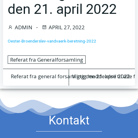
den 21. april 2022
ADMIN
APRIL 27, 2022
-
Oester-Broenderslev-vandvaerk-beretning-2022
Referat fra Generalforsamling
Indlægsnavigation
Indlægsnav
Referat fra general forsamling den 21. april 2022
Vigtig meddelelse til alle 
Kontakt