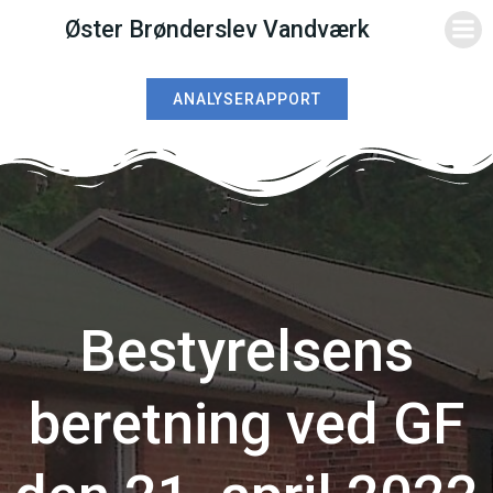
Videre
Øster Brønderslev Vandværk
til
indhold
ANALYSERAPPORT
Bestyrelsens
beretning ved GF