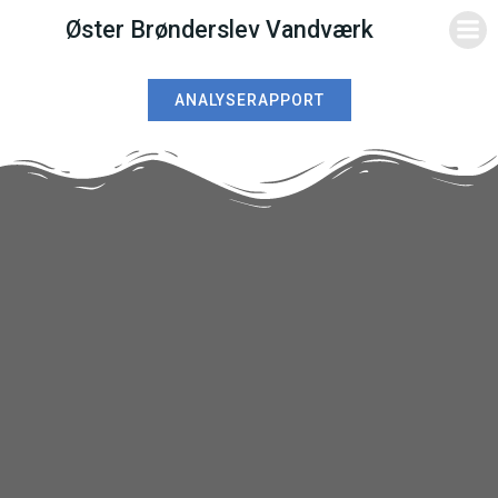
Videre
Øster Brønderslev Vandværk
til
indhold
ANALYSERAPPORT